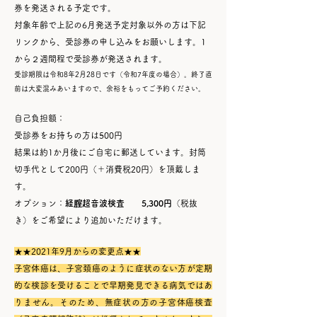
券を発送される予定です。
対象年齢で上記の6月発送予定対象以外の方は下記
リンクから、受診券の申し込みをお願いします。1
から２週間程で受診券が発送されます。
受診期限は令和8年2
月28日です（令和7年度の場合）。終了直
前は大変混みあいますので、余裕をもってご予約ください。
自己負担額：
受診券をお持ちの方は500円
結果は約1か月後にご自宅に郵送しています。封筒
切手代として200円（＋消費税20円）を頂戴しま
す。
オプション：
経腟超音波検査 5,300円
（税抜
き）をご希望により追加いただけます。
★★2021年9月からの変更点★★
子宮体癌は、子宮頚癌のように症状のない方が定期
的な検診を受けることで早期発見できる病気ではあ
りません。そのため、無症状の方の子宮体癌検査