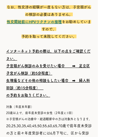
なお、性交渉の経験が一度もない方は、子宮頚がん
の検診の必要はありません。
性交開始前にHPVワクチンの接種
をお勧めしていま
すので、
予約を取って来院してください。
インターネット予約の際は、以下の点をご確認くだ
さい。
子宮頚がん検診のみを受けたい場合
➡ 足立区
子宮がん検診（約5分程度）
生理痛などその他の相談もしたい場合 ➡ 婦人科
初診（約15分程度）
の予約をお取りください。
対象（年度末年齢）
20歳以上で、前年度未受診の女性（2年度に1回）
※子宮頸がんの治療中・経過観察中の方は対象外となります。
20,25,30,35,40,45,50,55,60,65,70歳で前年度未受診
の方と前々年度受診者には6月下旬に、区から受診