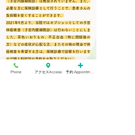
（子宮内膜細胞診）は推奨されていません。また、
必要な方に保険診療として行うことで、患者さんの
負担額を安くすることができます。
2021年9月より、当院ではオプションとしての子宮
体癌検査（子宮内膜細胞診）は行わないことにしま
した。茶色いおりもの、不正出血（特に閉経後の
方）などの症状が心配な方、またその他の理由で体
癌検査を希望する方は、保険診療で診察を行います
ので婦人科初診の予約をお取りください。
Phone
アクセスAccess
予約 Appointment
​問い合わせ先：
足立区役所 衛生部データヘルス推進課健診事業係
電話番号：03-3880-5121
クリックすると足立区がん検診のホ
ームページに移動します