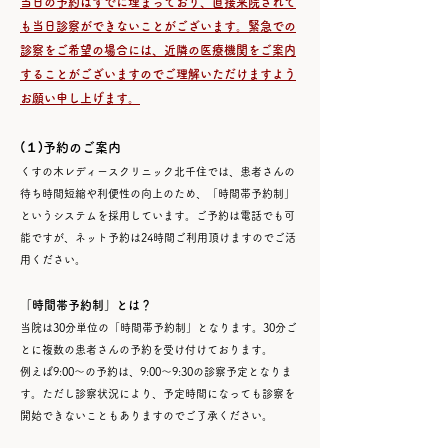
当日の予約はすでに埋まっており、直接来院されて
も当日診察ができないことがございます。緊急での
診察をご希望の場合には、近隣の医療機関をご案内
することがございますのでご理解いただけますよう
お願い申し上げます。
(１)予約のご案内
くすの木レディースクリニック北千住では、患者さんの
待ち時間短縮や利便性の向上のため、「時間帯予約制」
というシステムを採用しています。ご予約は電話でも可
能ですが、ネット予約は24時間ご利用頂けますのでご活
用ください。
「時間帯予約制」とは？
当院は30分単位の「時間帯予約制」となります。30分ご
とに複数の患者さんの予約を受け付けております。
例えば9:00～の予約は、9:00～9:30の診察予定となりま
す。ただし診察状況により、予定時間になっても診察を
開始できないこともありますのでご了承ください。