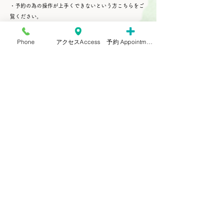
・予約の為の操作が上手くできないという方こちらをご
覧ください。
https://www.medicalforest.co.jp/register.html
・空メールが返ってこないという方はこちらをご覧くだ
Phone
アクセスAccess
予約 Appointment
さい
https://www.medicalforest.co.jp/tools/mail_setting.pdf
・それでも上手く行かないという場合はお電話03－6806
－2500でのご予約をお願いします。
お電話でのご予約は平日9:30～17:00ですが、12:30～
14:00は昼休みになりますのでご了承ください。
HOME
スタッフの紹介
診療内容&料金表
アクセス＆診療時間
予約の取り方