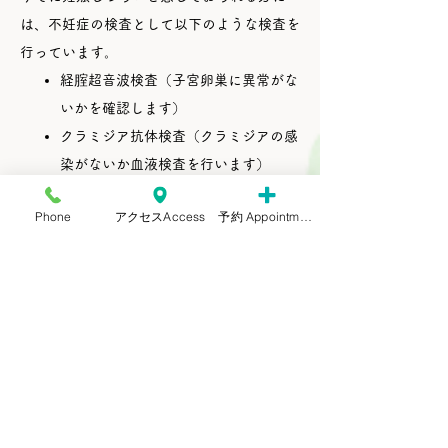
は、不妊症の検査として以下のような検査を
行っています。
経腟超音波検査（子宮卵巣に異常がな
いかを確認します）
クラミジア抗体検査（クラミジアの感
染がないか血液検査を行います）
ホルモン採血（基礎体温の低温期、高
Phone
アクセスAccess
予約 Appointment
温期のホルモン値を採血で確認しま
す）
卵管の通水検査（卵管が通りやすいか
どうか、子宮内に水を通して確認しま
す）
精液検査は当院では行っていません。
検査可能な医療医療機関を
ご案内して
います。