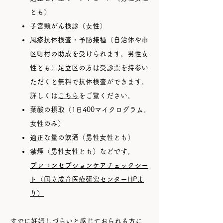
とも）
子宮頸がん検診（女性）
風疹抗体検査・予防接種（自治体や市
区町村の助成を受けられます。男性女
性とも）足立区の方は受診票を持参い
ただくと無料で抗体検査ができます。
詳しくは
こちら
をご覧ください。
葉酸の摂取（1日400マイクログラム。
女性のみ）
適正な量の飲酒（男性女性とも）
禁煙（男性女性とも）などです。
プレコンセプションケアチェックシー
ト（国立成育医療研究センターHPよ
り）
すでに妊娠しづらいと感じておられる方に